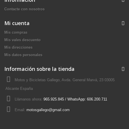
Contacte con nosotros
Mi cuenta
Mis compras
Mis vales descuento
Mis direcciones
Mis datos personales
Información sobre la tienda
Motos y Bicicletas Gallego, Avda. General Marvá, 23 03005
Alicante España
Llámanos ahora:
965.925.845 / WhatsApp: 606.200.711
Email:
motosgallego@gmail.com