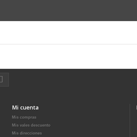
Mi cuenta
Mis compras
Mis vales descuento
Mis direcciones