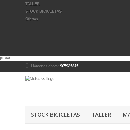
TALLER
STOCK BICICLETAS
Ofertas
js_def
Llámanos ahora:
965925845
STOCK BICICLETAS
TALLER
MA