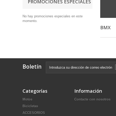
PROMOCIONES ESPECIALES
No hay promociones especiales en este
momento.
BMX
Boletín
Categorías
Información
Motos
Contacte con nosotros
Bicicletas
ACCESORIOS