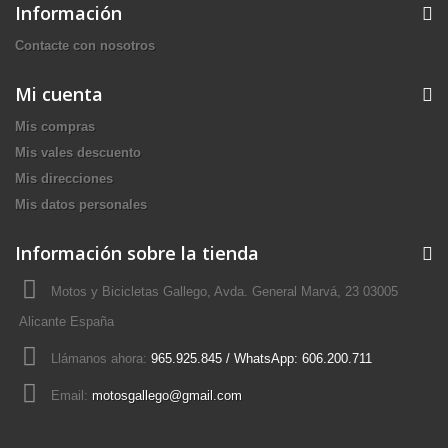
Información
Contacte con nosotros
Mi cuenta
Mis compras
Mis vales descuento
Mis direcciones
Mis datos personales
Información sobre la tienda
Motos y Bicicletas Gallego, Avda. General Marvá, 23 03005
Alicante España
Llámanos ahora:
965.925.845 / WhatsApp: 606.200.711
Email:
motosgallego@gmail.com