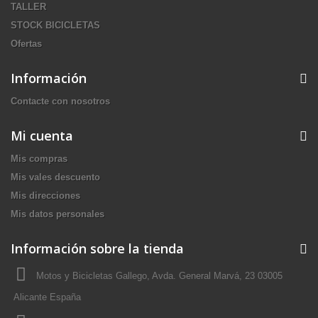
TALLER
STOCK BICICLETAS
Ofertas
Información
Contacte con nosotros
Mi cuenta
Mis compras
Mis vales descuento
Mis direcciones
Mis datos personales
Información sobre la tienda
Motos y Bicicletas Gallego, Avda. General Marvá, 23 03005
Alicante España